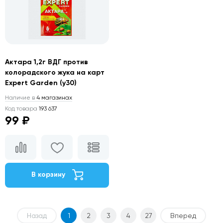
Актара 1,2г ВДГ против
колорадского жука на карт
Expert Garden (у30)
Наличие в
4 магазинах
Код товара
193 637
99 ₽
В корзину
Назад
1
2
3
4
27
Вперед