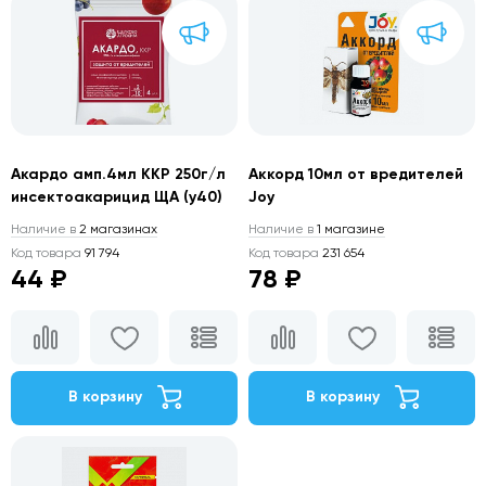
Акардо амп.4мл ККР 250г/л
Аккорд 10мл от вредителей
инсектоакарицид ЩА (у40)
Joy
Наличие в
2 магазинах
Наличие в
1 магазине
Код товара
91 794
Код товара
231 654
44 ₽
78 ₽
В корзину
В корзину