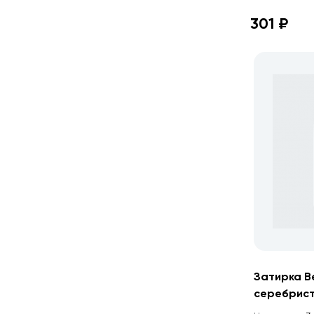
301 ₽
Затирка Be
серебрис