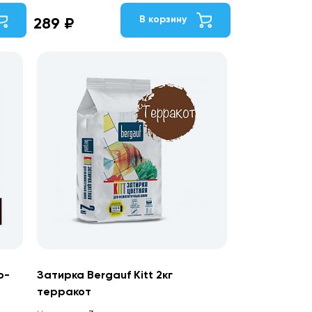
В корзину
289 ₽
о-
Затирка Bergauf Kitt 2кг
терракот