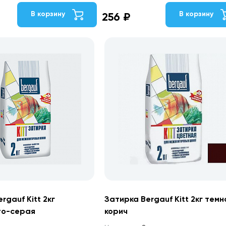
В корзину
В корзину
256 ₽
rgauf Kitt 2кг
Затирка Bergauf Kitt 2кг темн
то-серая
корич