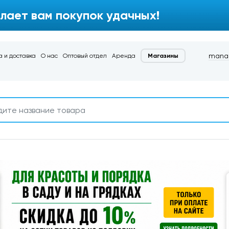
лает вам покупок удачных!
manag
 и доставка
О нас
Оптовый отдел
Аренда
Магазины